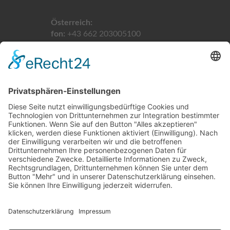
Österreich:
fon:
+43 662 203005100
email:
info@taxikomm24.at
Schweiz:
fon:
+41 61 5113900
email:
info@taxikomm24.ch
LINKS
Home
Impressum