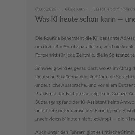
08.06.2026
Guido Kuth
Lesedauer: 3 min Minut
-
-
Was KI heute schon kann — un
Die Routine beherrscht die KI: bekannte Adres
um drei zehn Anrufe parallel an, wird nie krank 
Fortschritt für jede Zentrale, die in Spitzenzeit
Schwierig wird es genau dort, wo es im Alltag
Deutsche Straßennamen sind für eine Spracher
undeutliche Aussprache, und vor allem Dutzend
Praxistest der Fachpresse zeigte die Grenze: A
Südausgang fand der KI-Assistent keine Antwor
berichtete unter demselben Bericht, eine Best
„nach vielen Minuten nicht geklappt — die KI m
Auch unter den Fahrern gibt es kritische Stim