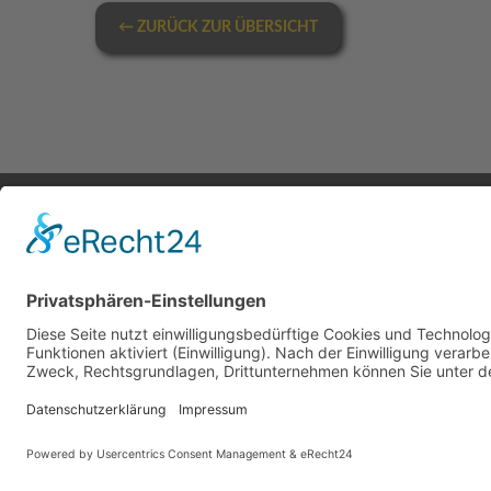
← ZURÜCK ZUR ÜBERSICHT
KONTAKT
Deutschland:
Österr
fon:
+49 2403 50127-5
fon:
+4
email:
info@taxikomm24.de
email: