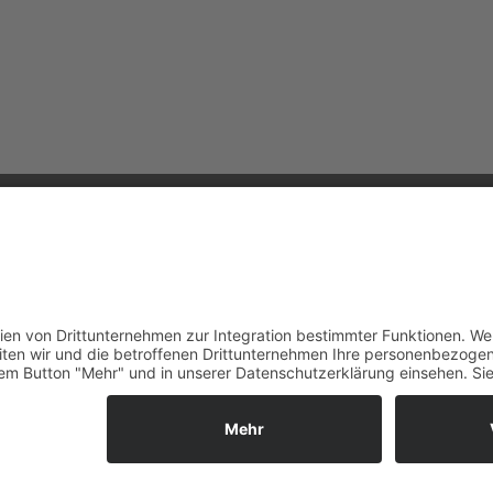
eich:
Schweiz:
3 662 203005100
fon:
+41 61 5113900
info@taxikomm24.at
email:
info@taxikomm24.ch