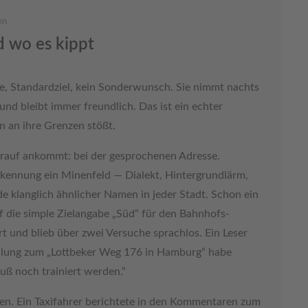
en
d wo es kippt
se, Standardziel, kein Sonderwunsch. Sie nimmt nachts
und bleibt immer freundlich. Das ist ein echter
en an ihre Grenzen stößt.
 drauf ankommt: bei der gesprochenen Adresse.
kennung ein Minenfeld — Dialekt, Hintergrundlärm,
e klanglich ähnlicher Namen in jeder Stadt. Schon ein
uf die simple Zielangabe „Süd“ für den Bahnhofs-
t und blieb über zwei Versuche sprachlos. Ein Leser
ellung zum „Lottbeker Weg 176 in Hamburg“ habe
uß noch trainiert werden.“
men. Ein Taxifahrer berichtete in den Kommentaren zum