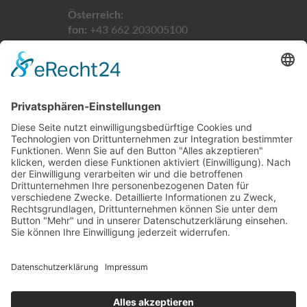
Österreich:
fon:
+43 662 203005100
email:
info@taxikomm24.at
Schweiz:
fon:
+41 61 5113900
email:
info@taxikomm24.ch
LINKS
Home
Impressum
Datenschutz