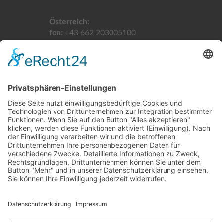
Österreich:
fon:
+43 662 203005100
email:
info@taxikomm24.at
Schweiz:
fon:
+41 61 5113900
email:
info@taxikomm24.ch
LINKS
Home
Impressum