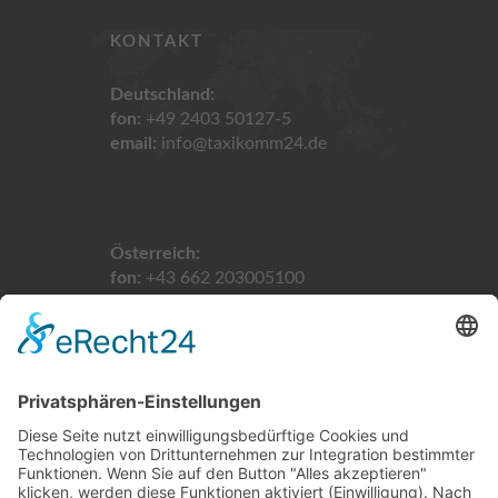
KONTAKT
Deutschland:
fon:
+49 2403 50127-5
email:
info@taxikomm24.de
Österreich:
fon:
+43 662 203005100
email:
info@taxikomm24.at
Schweiz:
fon:
+41 61 5113900
email:
info@taxikomm24.ch