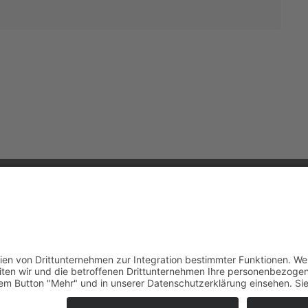
eich:
Schweiz:
3 662 203005100
fon:
+41 61 5113900
info@taxikomm24.at
email:
info@taxikomm24.ch