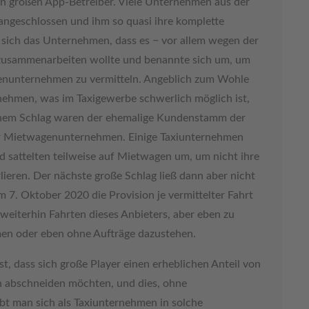
ren großen App-Betreiber. Viele Unternehmen aus der
angeschlossen und ihm so quasi ihre komplette
sich das Unternehmen, dass es − vor allem wegen der
n zusammenarbeiten wollte und benannte sich um, um
enunternehmen zu vermitteln. Angeblich zum Wohle
 nehmen, was im Taxigewerbe schwerlich möglich ist,
inem Schlag waren der ehemalige Kundenstamm der
r Mietwagenunternehmen. Einige Taxiunternehmen
d sattelten teilweise auf Mietwagen um, um nicht ihre
ieren. Der nächste große Schlag ließ dann aber nicht
m 7. Oktober 2020 die Provision je vermittelter Fahrt
weiterhin Fahrten dieses Anbieters, aber eben zu
en oder eben ohne Aufträge dazustehen.
, dass sich große Player einen erheblichen Anteil von
n abschneiden möchten, und dies, ohne
t man sich als Taxiunternehmen in solche