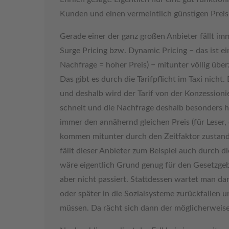
Kunden und einen vermeintlich günstigen Preis 
Gerade einer der ganz großen Anbieter fällt i
Surge Pricing bzw. Dynamic Pricing − das ist e
Nachfrage = hoher Preis) − mitunter völlig übe
Das gibt es durch die Tarifpflicht im Taxi nich
und deshalb wird der Tarif von der Konzessioni
schneit und die Nachfrage deshalb besonders ho
immer den annähernd gleichen Preis (für Leser,
kommen mitunter durch den Zeitfaktor zustande,
fällt dieser Anbieter zum Beispiel auch durch d
wäre eigentlich Grund genug für den Gesetzgeb
aber nicht passiert. Stattdessen wartet man da
oder später in die Sozialsysteme zurückfallen u
müssen. Da rächt sich dann der möglicherweise 