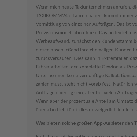
Wenn mich heute Taxiunternehmen anrufen, die
TAXIKOMM24 erfahren haben, kommt immer zuer
Vermittlung von einzelnen Aufträgen. Das ist v
Provisionsmodell abrechnen. Das bedeutet, das
Werbeaufwand, zunächst den Kundenstamm bei
diesen anschließend ihre ehemaligen Kunden b
zurückverkaufen. Dies kann in Extremfällen daz
Fahrer arbeiten, der komplette Gewinn als Prov
Unternehmen keine vernünftige Kalkulationsbas
zahlen muss, steht nicht vorab fest. Natürlich
Aufträgen niedrig sein, aber bei vielen Aufträg
Wenn aber der prozentuale Anteil am Umsatz d
überschreitet, führt dies unweigerlich in die In
Was bieten solche großen App-Anbieter den 
Ehrlich gesagt: Eigentlich nur eine gut funktio