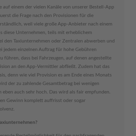
 auf einem der vielen Kanäle von unserer Bestell-App
st die Frage nach den Provisionen für die
erständlich, weil viele große App-Anbieter nach einem
s diese Unternehmen, teils mit erheblichem
 den Taxiunternehmen oder Zentralen abwerben und
ei jedem einzelnen Auftrag für hohe Gebühren
u führen, dass bei Fahrzeugen, auf denen angestellte
ision an den App-Vermittler abfließt. Zudem hat das
is, denn wie viel Provision es am Ende eines Monats
 wird der zu zahlende Gesamtbetrag bei wenigen
en eben auch sehr hoch. Das wird als fair empfunden.
en Gewinn komplett auffrisst oder sogar
solvenz.
Taxiunternehmen?
nierende Bestellmöglichkeit für den nachfragenden