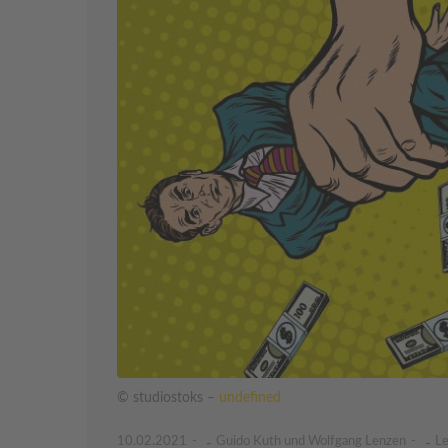
© studiostoks –
undefined
10.02.2021
Guido Kuth und Wolfgang Lenzen
Le
-
-