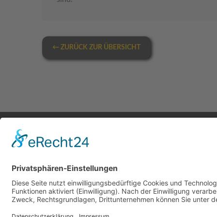
← ZURÜCK ZUR ÜBERSICHT
KONTAKT
Deutschland:
Österr
fon:
+49 2403 50127-5
fon:
+4
email:
info@taxikomm24.de
email: