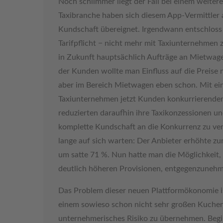
Noch schlimmer liegt der Fall bei einem weite
Taxibranche haben sich diesem App-Vermittler 
Kundschaft übereignet. Irgendwann entschloss 
Tarifpflicht − nicht mehr mit Taxiunternehme
in Zukunft hauptsächlich Aufträge an Mietwag
der Kunden wollte man Einfluss auf die Preise
aber im Bereich Mietwagen eben schon. Mit e
Taxiunternehmen jetzt Kunden konkurrierende
reduzierten daraufhin ihre Taxikonzessionen un
komplette Kundschaft an die Konkurrenz zu verl
lange auf sich warten: Der Anbieter erhöhte zu
um satte 71 %. Nun hatte man die Möglichkeit, 
deutlich höheren Provisionen, entgegenzunehm
Das Problem dieser neuen Plattformökonomie ist
einem sowieso schon nicht sehr großen Kuche
unternehmerisches Risiko zu übernehmen. Begib