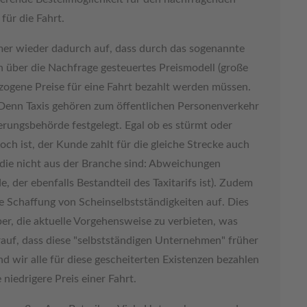
für die Fahrt.
mmer wieder dadurch auf, dass durch das sogenannte
in über die Nachfrage gesteuertes Preismodell (große
rzogene Preise für eine Fahrt bezahlt werden müssen.
t. Denn Taxis gehören zum öffentlichen Personenverkehr
erungsbehörde festgelegt. Egal ob es stürmt oder
ch ist, der Kunde zahlt für die gleiche Strecke auch
 die nicht aus der Branche sind: Abweichungen
 der ebenfalls Bestandteil des Taxitarifs ist). Zudem
ie Schaffung von Scheinselbstständigkeiten auf. Dies
er, die aktuelle Vorgehensweise zu verbieten, was
rauf, dass diese "selbstständigen Unternehmen" früher
nd wir alle für diese gescheiterten Existenzen bezahlen
niedrigere Preis einer Fahrt.