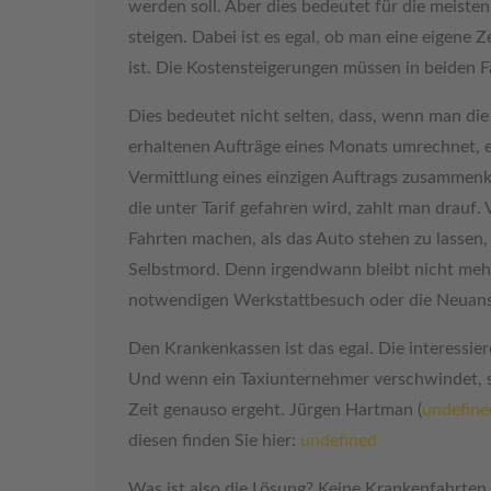
werden soll. Aber dies bedeutet für die meisten
steigen. Dabei ist es egal, ob man eine eigene 
ist. Die Kostensteigerungen müssen in beiden F
Dies bedeutet nicht selten, dass, wenn man di
erhaltenen Aufträge eines Monats umrechnet, e
Vermittlung eines einzigen Auftrags zusammen
die unter Tarif gefahren wird, zahlt man drauf. V
Fahrten machen, als das Auto stehen zu lassen, 
Selbstmord. Denn irgendwann bleibt nicht mehr
notwendigen Werkstattbesuch oder die Neuansc
Den Krankenkassen ist das egal. Die interessier
Und wenn ein Taxiunternehmer verschwindet, s
Zeit genauso ergeht. Jürgen Hartman (
undefine
diesen finden Sie hier:
undefined
Was ist also die Lösung? Keine Krankenfahrten