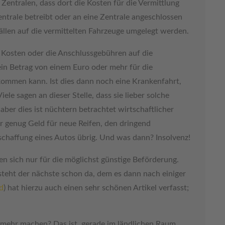
 Zentralen, dass dort die Kosten für die Vermittlung
Zentrale betreibt oder an eine Zentrale angeschlossen
ällen auf die vermittelten Fahrzeuge umgelegt werden.
e Kosten oder die Anschlussgebühren auf die
in Betrag von einem Euro oder mehr für die
kommen kann. Ist dies dann noch eine Krankenfahrt,
iele sagen an dieser Stelle, dass sie lieber solche
aber dies ist nüchtern betrachtet wirtschaftlicher
 genug Geld für neue Reifen, den dringend
haffung eines Autos übrig. Und was dann? Insolvenz!
en sich nur für die möglichst günstige Beförderung.
teht der nächste schon da, dem es dann nach einiger
d
) hat hierzu auch einen sehr schönen Artikel verfasst;
 mehr machen? Das ist, gerade im ländlichen Raum