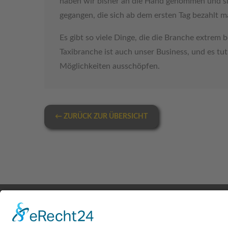
haben wir bisher an die Hand genommen und s
gegangen, die sich ab dem ersten Tag bezahlt m
Es gibt so viele Dinge, die die Branche extrem
Taxibranche ist auch unser Business, und es tut
Möglichkeiten ausschöpfen.
← ZURÜCK ZUR ÜBERSICHT