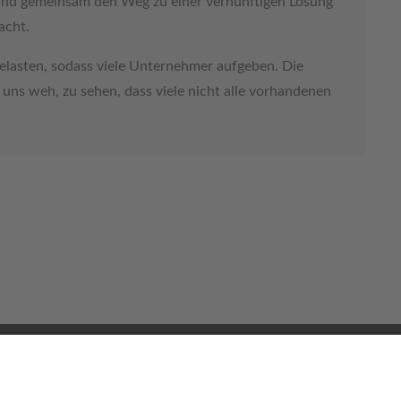
ind gemeinsam den Weg zu einer vernünftigen Lösung
acht.
 belasten, sodass viele Unternehmer aufgeben. Die
 uns weh, zu sehen, dass viele nicht alle vorhandenen