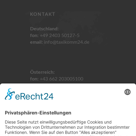
KONTAKT
Deutschland:
fon:
+49 2403 50127-5
email:
info@taxikomm24.de
Österreich:
fon:
+43 662 203005100
email:
info@taxikomm24.at
Schweiz:
fon:
+41 61 5113900