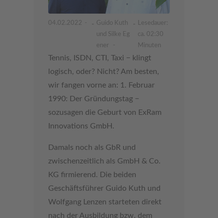
04.02.2022
Guido Kuth
Lesedauer:
-
-
und Silke Eg
ca. 02:30
ener
Minuten
Tennis, ISDN, CTI, Taxi − klingt
logisch, oder? Nicht? Am besten,
wir fangen vorne an: 1. Februar
1990: Der Gründungstag −
sozusagen die Geburt von ExRam
Innovations GmbH.
Damals noch als GbR und
zwischenzeitlich als GmbH & Co.
KG firmierend. Die beiden
Geschäftsführer Guido Kuth und
Wolfgang Lenzen starteten direkt
nach der Ausbildung bzw. dem