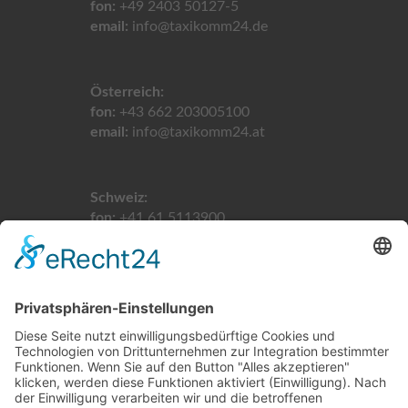
fon:
+49 2403 50127-5
email:
info@taxikomm24.de
Österreich:
fon:
+43 662 203005100
email:
info@taxikomm24.at
Schweiz:
fon:
+41 61 5113900
email:
info@taxikomm24.ch
LINKS
Home
Impressum
Datenschutz