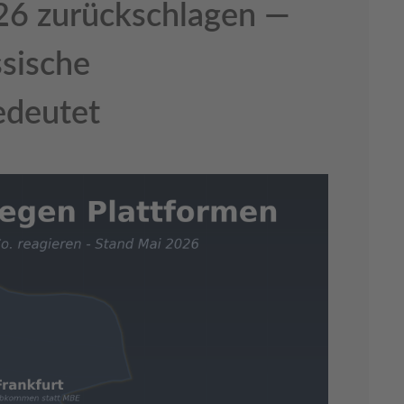
26 zurückschlagen —
ssische
edeutet